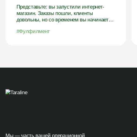
Представьте: вы запустили интернет-
магазин. Заказы пошли, клиенты
довольны, но со временем вы начинаете
замечать, что всё больше времени
#Фулфилмент
уходит не...
Мы — часть вашей операционной