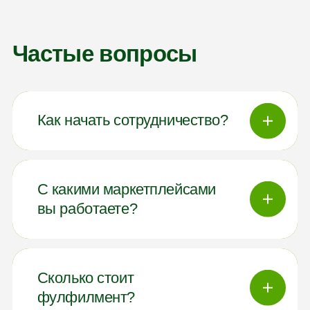
Частые вопросы
Как начать сотрудничество?
Оставьте заявку через форму или
С какими маркетплейсами
напишите нам на почту. Мы свяжемся,
вы работаете?
уточним детали и предложим оптимальное
решение под ваши задачи.
Обслуживаем Wildberries, Ozon,
Сколько стоит
Яндекс.Маркет, СберМегаМаркет, Aliexpress
фулфилмент?